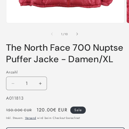
Medien
M
1
2
in
i
von
1
/
10
Modal
M
öffnen
ö
The North Face 700 Nuptse
Puffer Jacke - Damen/XL
Anzahl
Verringere
Erhöhe
die
die
SKU:
A011813
Menge
Menge
für
für
Normaler
Verkaufspreis
120.00€ EUR
The
The
150.00€ EUR
Sale
North
North
Preis
Inkl. Steuern.
Versand
wird beim Checkout berechnet
Face
Face
700
700