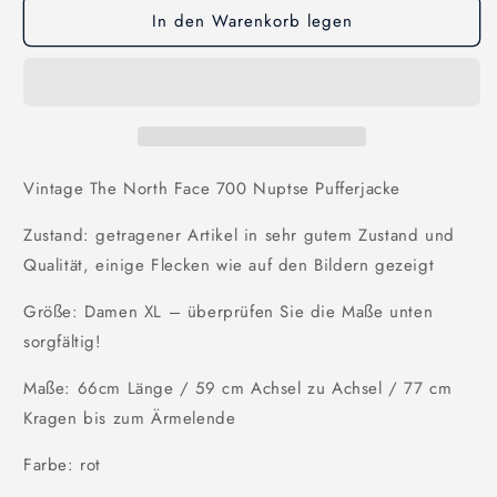
In den Warenkorb legen
Nuptse
Nuptse
Puffer
Puffer
Jacke
Jacke
-
-
Damen/XL
Damen/XL
Vintage The North Face 700 Nuptse Pufferjacke
Zustand: getragener Artikel in sehr gutem Zustand und
Qualität, einige Flecken wie auf den Bildern gezeigt
Größe: Damen
XL
– überprüfen Sie die Maße unten
sorgfältig!
Maße: 66
cm Länge / 59 cm Achsel zu Achsel / 77 cm
Kragen bis zum Ärmelende
Farbe: rot